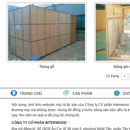
Thùng gỗ
Đóng gói 
12 trang
«
TRANG CHỦ
SẢN PHẨM
GIỚ
Nội dung, ảnh trên website này là tài sản của Công ty Cổ phần Interwood
thương mại mà không được chúng tôi đồng ý trước bằng văn bản đều là trái
này. Xin cảm ơn quý vị đã ủng hộ chúng tôi.
CÔNG TY CỔ PHẦN INTERWOOD
Địa chỉ đăng kí: Số 282B Âu Cơ, tổ 36 cụm 5, phường Nhật Tân, quận Tây 