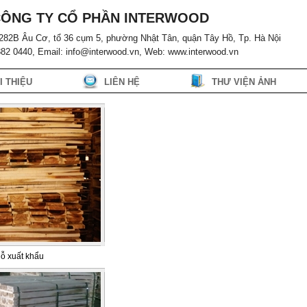
ÔNG TY CỔ PHẦN INTERWOOD
ố 282B Âu Cơ, tổ 36 cụm 5, phường Nhật Tân, quận Tây Hồ, Tp. Hà Nội
882 0440, Email: info@interwood.vn, Web: www.interwood.vn
I THIỆU
LIÊN HỆ
THƯ VIỆN ẢNH
gỗ xuất khẩu