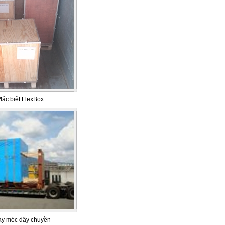
ặc biệt FlexBox
áy móc dây chuyền