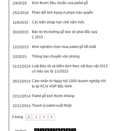
Kích thước tiêu chuẩn của pallet gỗ
2/4/2018
Phản đối tình trạng vi phạm bản quyền
25/1/2016
Các biện pháp hạn chế nấm mốc
11/6/2015
Bản tin thị trường gỗ keo xẻ phía Bắc quý
30/3/2015
1.2015
Kinh nghiệm chọn mua pallet gỗ tốt nhất
12/2/2015
Thông báo chuyển văn phòng
2/2/2015
Luật Bảo vệ và kiểm dịch thực vật thực vật 2013
31/12/2014
có hiệu lực từ 1/1/2015
Cảm nhận từ Ngày hội 1000 doanh nghiệp hội
26/12/2014
tụ tại KCN VSIP Bắc Ninh
Pallet gỗ kích thước khủng
22/12/2014
Thanh lý pallet xuất Nhật
22/12/2014
4 trang
1
2
3
4