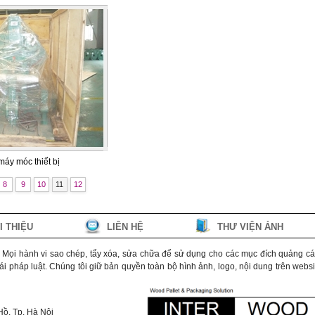
máy móc thiết bị
8
9
10
11
12
I THIỆU
LIÊN HỆ
THƯ VIỆN ẢNH
. Mọi hành vi sao chép, tẩy xóa, sửa chữa để sử dụng cho các mục đích quảng cá
 pháp luật. Chúng tôi giữ bản quyền toàn bộ hình ảnh, logo, nội dung trên websi
Hồ, Tp. Hà Nội