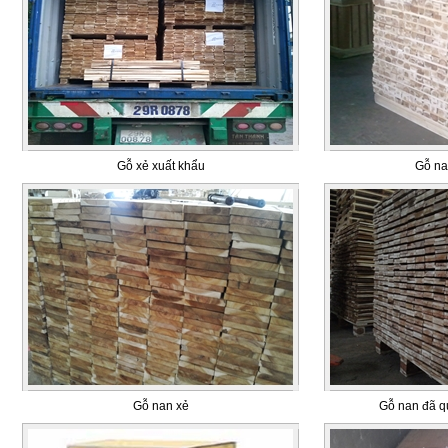
Gỗ xẻ xuất khẩu
Gỗ na
Gỗ nan xẻ
Gỗ nan đã q