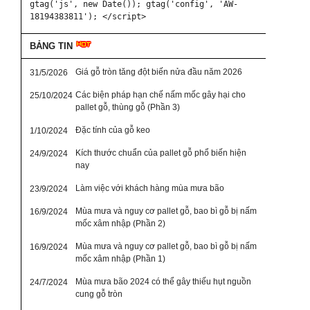
gtag('js', new Date()); gtag('config', 'AW-
18194383811'); </script>
BẢNG TIN
Giá gỗ tròn tăng đột biến nửa đầu năm 2026
31/5/2026
Các biện pháp hạn chế nấm mốc gây hại cho
25/10/2024
pallet gỗ, thùng gỗ (Phần 3)
Đặc tính của gỗ keo
1/10/2024
Kích thước chuẩn của pallet gỗ phổ biến hiện
24/9/2024
nay
Làm việc với khách hàng mùa mưa bão
23/9/2024
Mùa mưa và nguy cơ pallet gỗ, bao bì gỗ bị nấm
16/9/2024
mốc xâm nhập (Phần 2)
Mùa mưa và nguy cơ pallet gỗ, bao bì gỗ bị nấm
16/9/2024
mốc xâm nhập (Phần 1)
Mùa mưa bão 2024 có thể gây thiếu hụt nguồn
24/7/2024
cung gỗ tròn