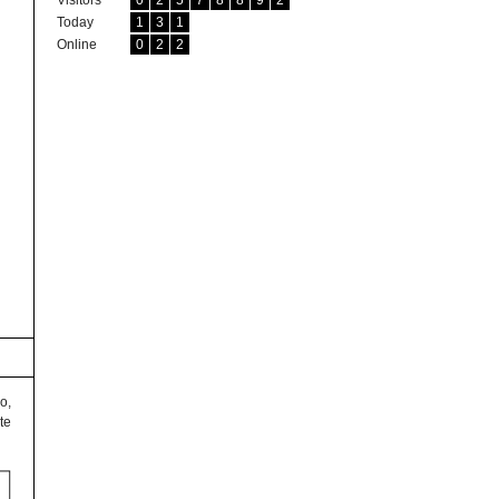
Visitors
0
2
5
7
8
8
9
2
Today
1
3
1
Online
0
2
2
o,
te