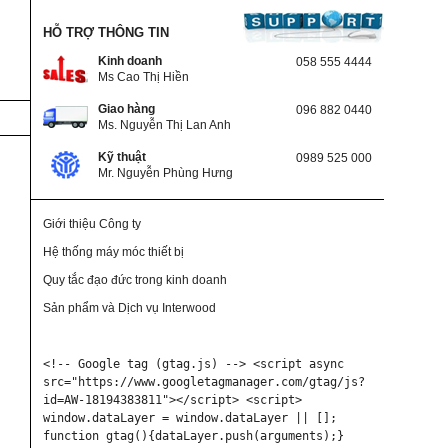
HỖ TRỢ THÔNG TIN
Kinh doanh
058 555 4444
Ms Cao Thị Hiền
Giao hàng
096 882 0440
Ms. Nguyễn Thị Lan Anh
Kỹ thuật
0989 525 000
Mr. Nguyễn Phùng Hưng
Giới thiệu Công ty
Hệ thống máy móc thiết bị
Quy tắc đạo đức trong kinh doanh
Sản phẩm và Dịch vụ Interwood
<!-- Google tag (gtag.js) --> <script async 
src="https://www.googletagmanager.com/gtag/js?
id=AW-18194383811"></script> <script> 
window.dataLayer = window.dataLayer || []; 
function gtag(){dataLayer.push(arguments);} 