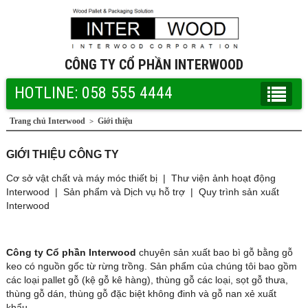
CÔNG TY CỔ PHẦN INTERWOOD
HOTLINE: 058 555 4444
Trang chủ Interwood
Giới thiệu
>
GIỚI THIỆU CÔNG TY
Cơ sở vật chất và máy móc thiết bị
|
Thư viện ảnh hoạt động
Interwood
|
Sản phẩm và Dịch vụ hỗ trợ
|
Quy trình sản xuất
Interwood
Công ty Cổ phần Interwood
chuyên sản xuất bao bì gỗ bằng gỗ
keo có nguồn gốc từ rừng trồng. Sản phẩm của chúng tôi bao gồm
các loại pallet gỗ (kệ gỗ kê hàng), thùng gỗ các loại, sọt gỗ thưa,
thùng gỗ dán, thùng gỗ đặc biệt không đinh và gỗ nan xẻ xuất
khẩu….