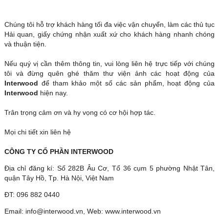
Chúng tôi hỗ trợ khách hàng tối đa việc vận chuyển, làm các thủ tục
Hải quan, giấy chứng nhận xuất xứ cho khách hàng nhanh chóng
và thuận tiện.
Nếu quý vị cần thêm thông tin, vui lòng liên hệ trực tiếp với chúng
tôi và đừng quên ghé thăm thư viện ảnh các hoạt động của
Interwood
để tham khảo một số các sản phẩm, hoạt động của
Interwood
hiện nay.
Trân trọng cảm ơn và hy vọng có cơ hội hợp tác.
Mọi chi tiết xin liên hệ
CÔNG TY CỔ PHẦN INTERWOOD
Địa chỉ đăng kí: Số 282B Âu Cơ, Tổ 36 cụm 5 phường Nhật Tân,
quận Tây Hồ, Tp. Hà Nội, Việt Nam
ĐT: 096 882 0440
Email:
info@interwood.vn
, Web:
www.interwood.vn