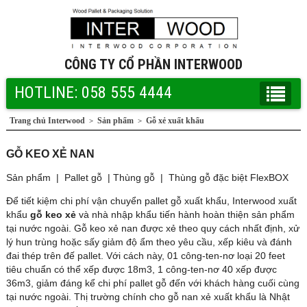
CÔNG TY CỔ PHẦN INTERWOOD
HOTLINE: 058 555 4444
Trang chủ Interwood
Sản phẩm
Gỗ xẻ xuất khẩu
>
>
GỖ KEO XẺ NAN
Sản phẩm
|
Pallet gỗ
|
Thùng gỗ
|
Thùng gỗ đặc biệt FlexBOX
Để tiết kiệm chi phí vận chuyển pallet gỗ xuất khẩu, Interwood xuất
khẩu
gỗ keo xẻ
và nhà nhập khẩu tiến hành hoàn thiện sản phẩm
tại nước ngoài. Gỗ keo xẻ nan được xẻ theo quy cách nhất định, xử
lý hun trùng hoặc sấy giảm độ ẩm theo yêu cầu, xếp kiêu và đánh
đai thép trên đế pallet. Với cách này, 01 công-ten-nơ loại 20 feet
tiêu chuẩn có thể xếp được 18m3, 1 công-ten-nơ 40 xếp được
36m3, giảm đáng kể chi phí pallet gỗ đến với khách hàng cuối cùng
tại nước ngoài. Thị trường chính cho gỗ nan xẻ xuất khẩu là Nhật