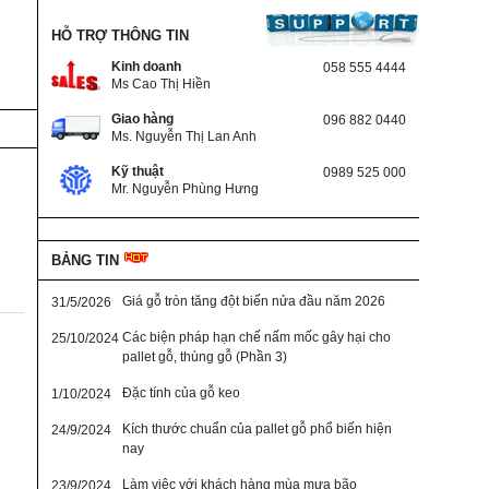
HỖ TRỢ THÔNG TIN
Kinh doanh
058 555 4444
Ms Cao Thị Hiền
Giao hàng
096 882 0440
Ms. Nguyễn Thị Lan Anh
Kỹ thuật
0989 525 000
Mr. Nguyễn Phùng Hưng
BẢNG TIN
Giá gỗ tròn tăng đột biến nửa đầu năm 2026
31/5/2026
Các biện pháp hạn chế nấm mốc gây hại cho
25/10/2024
pallet gỗ, thùng gỗ (Phần 3)
Đặc tính của gỗ keo
1/10/2024
Kích thước chuẩn của pallet gỗ phổ biến hiện
24/9/2024
nay
Làm việc với khách hàng mùa mưa bão
23/9/2024