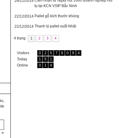
Cảm nhận từ Ngày hội 1000 doanh nghiệp hội
26/12/2014
tụ tại KCN VSIP Bắc Ninh
Pallet gỗ kích thước khủng
22/12/2014
Thanh lý pallet xuất Nhật
22/12/2014
4 trang
1
2
3
4
Visitors
0
2
5
7
9
0
9
4
Today
1
5
1
Online
0
1
4
áo,
ite