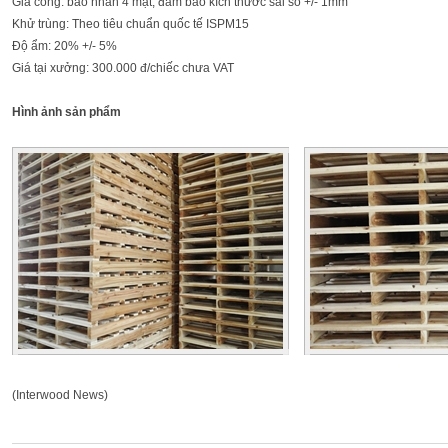
Gia công: bào nhẵn 4 mặt, đảm bảo kích thước sai số +/- 1mm
Khử trùng: Theo tiêu chuẩn quốc tế ISPM15
Độ ẩm: 20% +/- 5%
Giá tại xưởng: 300.000 đ/chiếc chưa VAT
Hình ảnh sản phẩm
(Interwood News)