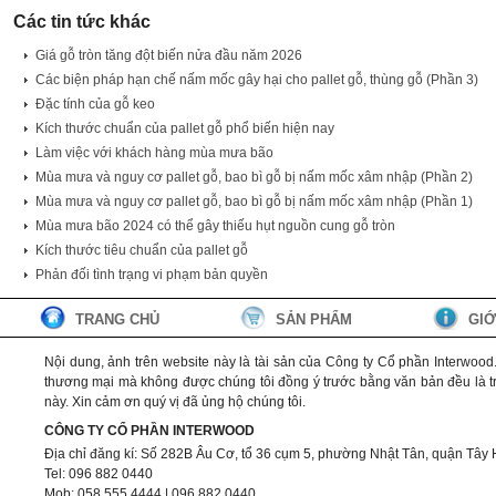
Các tin tức khác
Giá gỗ tròn tăng đột biến nửa đầu năm 2026
Các biện pháp hạn chế nấm mốc gây hại cho pallet gỗ, thùng gỗ (Phần 3)
Đặc tính của gỗ keo
Kích thước chuẩn của pallet gỗ phổ biến hiện nay
Làm việc với khách hàng mùa mưa bão
Mùa mưa và nguy cơ pallet gỗ, bao bì gỗ bị nấm mốc xâm nhập (Phần 2)
Mùa mưa và nguy cơ pallet gỗ, bao bì gỗ bị nấm mốc xâm nhập (Phần 1)
Mùa mưa bão 2024 có thể gây thiếu hụt nguồn cung gỗ tròn
Kích thước tiêu chuẩn của pallet gỗ
Phản đối tình trạng vi phạm bản quyền
TRANG CHỦ
SẢN PHẨM
GIỚ
Nội dung, ảnh trên website này là tài sản của Công ty Cổ phần Interwoo
thương mại mà không được chúng tôi đồng ý trước bằng văn bản đều là trá
này. Xin cảm ơn quý vị đã ủng hộ chúng tôi.
CÔNG TY CỔ PHẦN INTERWOOD
Địa chỉ đăng kí: Số 282B Âu Cơ, tổ 36 cụm 5, phường Nhật Tân, quận Tây 
Tel: 096 882 0440
Mob: 058 555 4444 | 096 882 0440