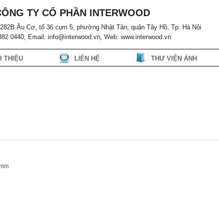
CÔNG TY CỔ PHẦN INTERWOOD
ố 282B Âu Cơ, tổ 36 cụm 5, phường Nhật Tân, quận Tây Hồ, Tp. Hà Nội
 882 0440, Email: info@interwood.vn, Web: www.interwood.vn
I THIỆU
LIÊN HỆ
THƯ VIỆN ẢNH
30mm