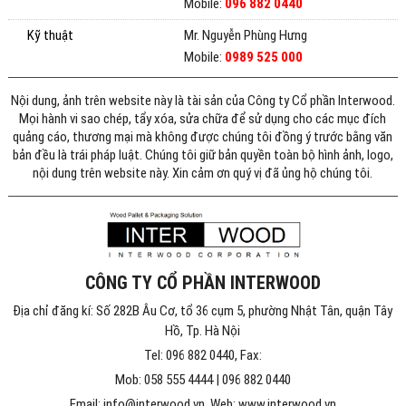
Mobile:
096 882 0440
Kỹ thuật
Mr. Nguyễn Phùng Hưng
Mobile:
0989 525 000
Nội dung, ảnh trên website này là tài sản của Công ty Cổ phần Interwood.
Mọi hành vi sao chép, tẩy xóa, sửa chữa để sử dụng cho các mục đích
quảng cáo, thương mại mà không được chúng tôi đồng ý trước bằng văn
bản đều là trái pháp luật. Chúng tôi giữ bản quyền toàn bộ hình ảnh, logo,
nội dung trên website này. Xin cảm ơn quý vị đã ủng hộ chúng tôi.
CÔNG TY CỔ PHẦN INTERWOOD
Địa chỉ đăng kí: Số 282B Âu Cơ, tổ 36 cụm 5, phường Nhật Tân, quận Tây
Hồ, Tp. Hà Nội
Tel: 096 882 0440, Fax:
Mob: 058 555 4444 | 096 882 0440
Email: info@interwood.vn, Web: www.interwood.vn