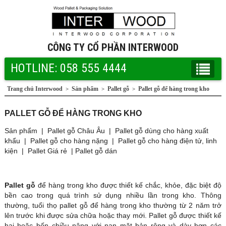
CÔNG TY CỔ PHẦN INTERWOOD
HOTLINE: 058 555 4444
Trang chủ Interwood
Sản phẩm
Pallet gỗ
Pallet gỗ để hàng trong kho
>
>
>
PALLET GỖ ĐỂ HÀNG TRONG KHO
Sản phẩm
|
Pallet gỗ Châu Âu
|
Pallet gỗ dùng cho hàng xuất
khẩu
|
Pallet gỗ cho hàng nặng
|
Pallet gỗ cho hàng điện tử, linh
kiện
|
Pallet Giá rẻ
|
Pallet gỗ dán
Pallet gỗ
để hàng trong kho được thiết kế chắc, khỏe, đặc biệt độ
bền cao trong quá trình sử dụng nhiều lần trong kho. Thông
thường, tuổi thọ pallet gỗ để hàng trong kho thường từ 2 năm trở
lên trước khi được sửa chữa hoặc thay mới. Pallet gỗ được thiết kế
hai hoặc bốn chiều nâng với nan mặt bản rộng và dày hơn các