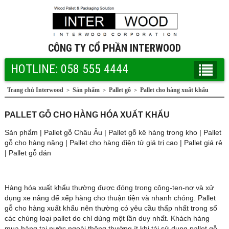
CÔNG TY CỔ PHẦN INTERWOOD
HOTLINE: 058 555 4444
Trang chủ Interwood
Sản phẩm
Pallet gỗ
Pallet cho hàng xuất khẩu
>
>
>
PALLET GỖ CHO HÀNG HÓA XUẤT KHẨU
Sản phẩm
|
Pallet gỗ Châu Âu
|
Pallet gỗ kê hàng trong kho
|
Pallet
gỗ cho hàng nặng
|
Pallet cho hàng điện tử giá trị cao
|
Pallet giá rẻ
|
Pallet gỗ dán
Hàng hóa xuất khẩu thường được đóng trong công-ten-nơ và xử
dụng xe nâng để xếp hàng cho thuận tiện và nhanh chóng. Pallet
gỗ cho hàng xuất khẩu nên thường có yêu cầu thấp nhất trong số
các chủng loại pallet do chỉ dùng một lần duy nhất. Khách hàng
mua hàng tại nước ngoài thông thường ít khi tái sử dụng pallet gỗ