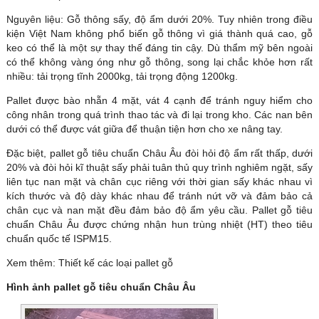
Nguyên liệu: Gỗ thông sấy, độ ẩm dưới 20%. Tuy nhiên trong điều
kiện Việt Nam không phổ biến gỗ thông vì giá thành quá cao, gỗ
keo có thể là một sự thay thế đáng tin cậy. Dù thẩm mỹ bên ngoài
có thể không vàng óng như gỗ thông, song lại chắc khỏe hơn rất
nhiều: tải trọng tĩnh 2000kg, tải trọng động 1200kg.
Pallet được bào nhẵn 4 mặt, vát 4 cạnh để tránh nguy hiểm cho
công nhân trong quá trình thao tác và đi lại trong kho. Các nan bên
dưới có thể được vát giữa để thuận tiện hơn cho xe nâng tay.
Đặc biệt, pallet gỗ tiêu chuẩn Châu Âu đòi hỏi độ ẩm rất thấp, dưới
20% và đòi hỏi kĩ thuật sấy phải tuân thủ quy trình nghiêm ngặt, sấy
liên tục nan mặt và chân cục riêng với thời gian sấy khác nhau vì
kích thước và độ dày khác nhau để tránh nứt vỡ và đảm bảo cả
chân cục và nan mặt đều đảm bảo độ ẩm yêu cầu. Pallet gỗ tiêu
chuẩn Châu Âu được chứng nhận hun trùng nhiệt (HT) theo tiêu
chuẩn quốc tế ISPM15.
Xem thêm:
Thiết kế các loại pallet gỗ
Hình ảnh pallet gỗ tiêu chuẩn Châu Âu