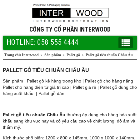
CÔNG TY CỔ PHẦN INTERWOOD
HOTLINE: 058 555 4444
Trang chủ Interwood
Sản phẩm
Pallet gỗ
Pallet gỗ tiêu chuẩn Châu Âu
>
>
>
PALLET GỖ TIÊU CHUẨN CHÂU ÂU
Sản phẩm
|
Pallet gỗ kê hàng trong kho
|
Pallet gỗ cho hàng nặng
|
Pallet cho hàng điện tử giá trị cao
|
Pallet giá rẻ
|
Pallet gỗ dùng cho
hàng xuất khẩu
|
Pallet gỗ dán
Pallet gỗ tiêu chuẩn Châu Âu
thường áp dụng cho hàng hóa xuất
khẩu sang khu vực này và có yêu cầu cao về chất lượng, độ ẩm và
thẩm mỹ.
Kích thước phổ biến: 1200 x 800 x 145mm, 1000 x 1000 x 140mm.