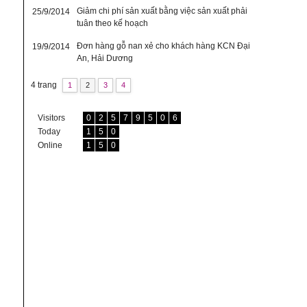
Giảm chi phí sản xuất bằng việc sản xuất phải
25/9/2014
tuân theo kế hoạch
Đơn hàng gỗ nan xẻ cho khách hàng KCN Đại
19/9/2014
An, Hải Dương
4 trang
1
2
3
4
Visitors
0
2
5
7
9
5
0
6
Today
1
5
0
Online
1
5
0