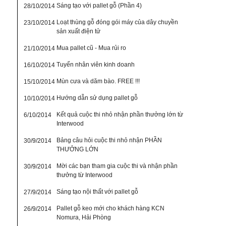
Sáng tạo với pallet gỗ (Phần 4)
28/10/2014
Loạt thùng gỗ đóng gói máy của dây chuyền
23/10/2014
sản xuất điện tử
Mua pallet cũ - Mua rủi ro
21/10/2014
Tuyển nhân viên kinh doanh
16/10/2014
Mùn cưa và dăm bào. FREE !!!
15/10/2014
Hướng dẫn sử dụng pallet gỗ
10/10/2014
Kết quả cuộc thi nhỏ nhận phần thưởng lớn từ
6/10/2014
Interwood
Bảng câu hỏi cuộc thi nhỏ nhận PHẦN
30/9/2014
THƯỞNG LỚN
Mời các bạn tham gia cuộc thi và nhận phần
30/9/2014
thưởng từ Interwood
Sáng tạo nội thất với pallet gỗ
27/9/2014
Pallet gỗ keo mới cho khách hàng KCN
26/9/2014
Nomura, Hải Phòng