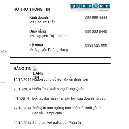
HỖ TRỢ THÔNG TIN
Kinh doanh
058 555 4444
Ms Cao Thị Hiền
Giao hàng
096 882 0440
Ms. Nguyễn Thị Lan Anh
Kỹ thuật
0989 525 000
Mr. Nguyễn Phùng Hưng
 của
BẢNG TIN
Nguồn cung gỗ tròn đã ổn định hơn
12/12/2014
Nhãn Thái xuất sang Trung Quốc
28/11/2014
Đối tác dài hạn - Tài sản lớn của doanh nghiệp
4/11/2014
Thông tư tạm ngừng tạm nhập tái xuất gỗ từ
29/10/2014
Lào và Campuchia
Sáng tạo với pallet gỗ (Phần 5)
28/10/2014