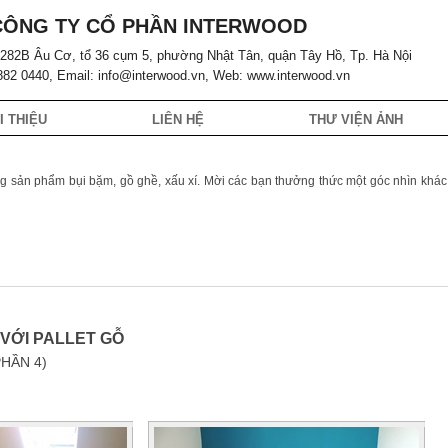
CÔNG TY CỔ PHẦN INTERWOOD
ố 282B Âu Cơ, tổ 36 cụm 5, phường Nhật Tân, quận Tây Hồ, Tp. Hà Nội
 882 0440, Email: info@interwood.vn, Web: www.interwood.vn
I THIỆU
LIÊN HỆ
THƯ VIỆN ẢNH
ng sản phẩm bụi bặm, gồ ghề, xấu xí. Mời các bạn thưởng thức một góc nhìn khác
VỚI PALLET GỖ
PHẦN 4)