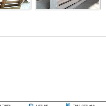
I THIỆU
LIÊN HỆ
THƯ VIỆN ẢNH