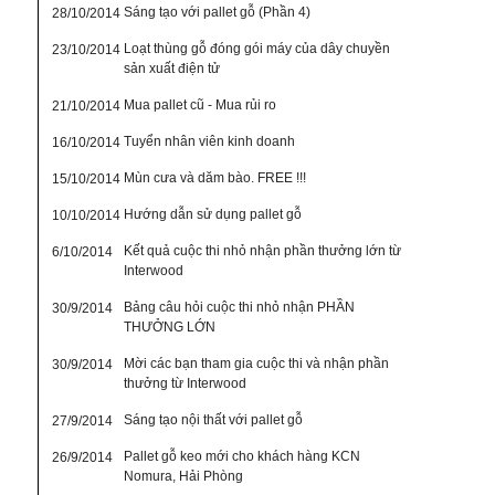
Sáng tạo với pallet gỗ (Phần 4)
28/10/2014
Loạt thùng gỗ đóng gói máy của dây chuyền
23/10/2014
sản xuất điện tử
Mua pallet cũ - Mua rủi ro
21/10/2014
Tuyển nhân viên kinh doanh
16/10/2014
Mùn cưa và dăm bào. FREE !!!
15/10/2014
Hướng dẫn sử dụng pallet gỗ
10/10/2014
Kết quả cuộc thi nhỏ nhận phần thưởng lớn từ
6/10/2014
Interwood
Bảng câu hỏi cuộc thi nhỏ nhận PHẦN
30/9/2014
THƯỞNG LỚN
Mời các bạn tham gia cuộc thi và nhận phần
30/9/2014
thưởng từ Interwood
Sáng tạo nội thất với pallet gỗ
27/9/2014
Pallet gỗ keo mới cho khách hàng KCN
26/9/2014
Nomura, Hải Phòng