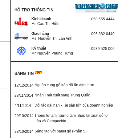
HỖ TRỢ THÔNG TIN
Kinh doanh
058 555 4444
Ms Cao Thị Hiền
Giao hàng
096 882 0440
Ms. Nguyễn Thị Lan Anh
Kỹ thuật
0989 525 000
Mr. Nguyễn Phùng Hưng
BẢNG TIN
Nguồn cung gỗ tròn đã ổn định hơn
12/12/2014
Nhãn Thái xuất sang Trung Quốc
28/11/2014
Đối tác dài hạn - Tài sản lớn của doanh nghiệp
4/11/2014
Thông tư tạm ngừng tạm nhập tái xuất gỗ từ
29/10/2014
Lào và Campuchia
Sáng tạo với pallet gỗ (Phần 5)
28/10/2014