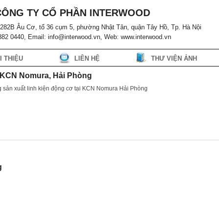
CÔNG TY CỔ PHẦN INTERWOOD
ố 282B Âu Cơ, tổ 36 cụm 5, phường Nhật Tân, quận Tây Hồ, Tp. Hà Nội
 882 0440, Email: info@interwood.vn, Web: www.interwood.vn
I THIỆU
LIÊN HỆ
THƯ VIỆN ẢNH
g KCN Nomura, Hải Phòng
g sản xuất linh kiện động cơ tại KCN Nomura Hải Phòng
g