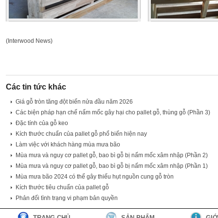
(Interwood News)
Các tin tức khác
Giá gỗ tròn tăng đột biến nửa đầu năm 2026
Các biện pháp hạn chế nấm mốc gây hại cho pallet gỗ, thùng gỗ (Phần 3)
Đặc tính của gỗ keo
Kích thước chuẩn của pallet gỗ phổ biến hiện nay
Làm việc với khách hàng mùa mưa bão
Mùa mưa và nguy cơ pallet gỗ, bao bì gỗ bị nấm mốc xâm nhập (Phần 2)
Mùa mưa và nguy cơ pallet gỗ, bao bì gỗ bị nấm mốc xâm nhập (Phần 1)
Mùa mưa bão 2024 có thể gây thiếu hụt nguồn cung gỗ tròn
Kích thước tiêu chuẩn của pallet gỗ
Phản đối tình trạng vi phạm bản quyền
TRANG CHỦ
SẢN PHẨM
GIỚ