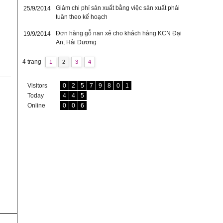
Giảm chi phí sản xuất bằng việc sản xuất phải
25/9/2014
tuân theo kế hoạch
Đơn hàng gỗ nan xẻ cho khách hàng KCN Đại
19/9/2014
An, Hải Dương
4 trang
1
2
3
4
Visitors
0
2
5
7
9
8
0
1
Today
4
4
5
Online
0
0
6