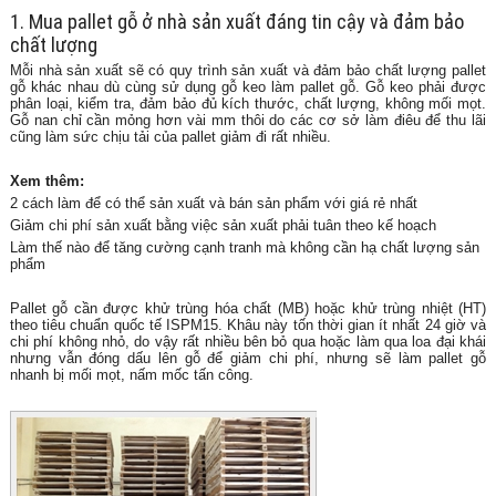
1. Mua pallet gỗ ở nhà sản xuất đáng tin cậy và đảm bảo
chất lượng
Mỗi nhà sản xuất sẽ có
quy trình sản xuất
và
đảm bảo chất lượng
pallet
gỗ khác nhau dù cùng sử dụng gỗ keo làm pallet gỗ. Gỗ keo phải được
phân loại, kiểm tra, đảm bảo đủ kích thước, chất lượng, không mối mọt.
Gỗ nan chỉ cần mỏng hơn vài mm thôi do các cơ sở làm điêu để thu lãi
cũng làm sức chịu tải của pallet giảm đi rất nhiều.
Xem thêm:
2 cách làm để có thể sản xuất và bán sản phẩm với giá rẻ nhất
Giảm chi phí sản xuất bằng việc sản xuất phải tuân theo kế hoạch
Làm thế nào để tăng cường cạnh tranh mà không cần hạ chất lượng sản
phẩm
Pallet gỗ cần được
khử trùng hóa chất (MB) hoặc khử trùng nhiệt (HT)
theo tiêu chuẩn quốc tế ISPM15. Khâu này tốn thời gian ít nhất 24 giờ và
chi phí không nhỏ, do vậy rất nhiều bên bỏ qua hoặc làm qua loa đại khái
nhưng vẫn đóng dấu lên gỗ để giảm chi phí, nhưng sẽ làm pallet gỗ
nhanh bị mối mọt, nấm mốc tấn công.