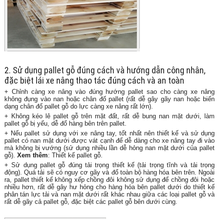
2. Sử dụng pallet gỗ đúng cách và hướng dẫn công nhân,
đặc biệt lái xe nâng thao tác đúng cách và an toàn
+ Chỉnh càng xe nâng vào đúng hướng pallet sao cho càng xe nâng
không đụng vào nan hoặc chân đố pallet (rất dễ gây gãy nan hoặc biến
dạng chân đố pallet gỗ do lực càng xe nâng rất lớn).
+ Không kéo lê pallet gỗ trên mặt đất, rất dễ bung nan mặt dưới, làm
pallet gỗ bị yếu, dễ đổ hàng bên trên pallet.
+ Nếu pallet sử dụng với xe nâng tay, tốt nhất nên thiết kế và sử dụng
pallet có nan mặt dưới được vát cạnh để dễ dàng cho xe nâng tay đi vào
mà không bị vướng (sử dụng nhiều lần dễ hỏng nan mặt dưới của pallet
gỗ).
Xem thêm
:
Thiết kế pallet gỗ
.
+ Sử dụng pallet gỗ đúng tải trọng thiết kế (tải trọng tĩnh và tải trọng
động). Quá tải sẽ có nguy cơ gãy và đổ toàn bộ hàng hóa bên trên. Ngoài
ra, pallet thiết kế không xếp chồng đôi không sử dụng để chồng đôi hoặc
nhiều hơn, rất dễ gây hư hỏng cho hàng hóa bên pallet dưới do thiết kế
phân tán lực tải và nan mặt dưới rất khác nhau giữa các loại pallet gỗ và
rất dễ gãy cả pallet gỗ, đặc biệt các pallet gỗ bên dưới cùng.