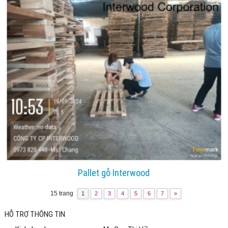
Pallet gỗ Interwood
15 trang
1
2
3
4
5
6
7
»
HỖ TRỢ THÔNG TIN