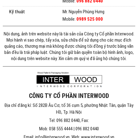
Mobile:
096 882 0440
Kỹ thuật
Mr. Nguyễn Phùng Hưng
Mobile:
0989 525 000
Nội dung, ảnh trên website này là tài sản của Công ty Cổ phần Interwood.
Mọi hành vi sao chép, tẩy xóa, sửa chữa để sử dụng cho các mục đích
quảng cáo, thương mại mà không được chúng tôi đồng ý trước bằng văn
bản đều là trái pháp luật. Chúng tôi giữ bản quyền toàn bộ hình ảnh, logo,
nội dung trên website này. Xin cảm ơn quý vị đã ủng hộ chúng tôi.
CÔNG TY CỔ PHẦN INTERWOOD
Địa chỉ đăng kí: Số 282B Âu Cơ, tổ 36 cụm 5, phường Nhật Tân, quận Tây
Hồ, Tp. Hà Nội
Tel: 096 882 0440, Fax:
Mob: 058 555 4444 | 096 882 0440
Email: info@interwood.vn, Web: www.interwood.vn