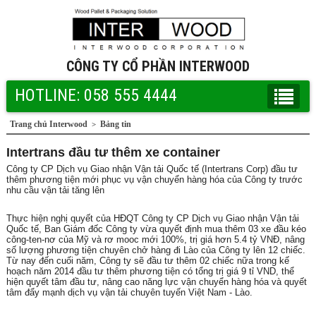
CÔNG TY CỔ PHẦN INTERWOOD
HOTLINE: 058 555 4444
Trang chủ Interwood
Bảng tin
>
Intertrans đầu tư thêm xe container
Công ty CP Dịch vụ Giao nhận Vận tải Quốc tế (Intertrans Corp) đầu tư
thêm phương tiện mới phục vụ vận chuyển hàng hóa của Công ty trước
nhu cầu vận tải tăng lên
Thực hiện nghị quyết của HĐQT Công ty CP Dịch vụ Giao nhận Vận tải
Quốc tế, Ban Giám đốc Công ty vừa quyết định mua thêm 03 xe đầu kéo
công-ten-nơ của Mỹ và rơ mooc mới 100%, trị giá hơn 5.4 tỷ VNĐ, nâng
số lượng phương tiện chuyên chở hàng đi Lào của Công ty lên 12 chiếc.
Từ nay đến cuối năm, Công ty sẽ đầu tư thêm 02 chiếc nữa trong kế
hoạch năm 2014 đầu tư thêm phương tiện có tổng trị giá 9 tỉ VND, thể
hiện quyết tâm đầu tư, nâng cao năng lực vận chuyển hàng hóa và quyết
tâm đẩy mạnh dịch vụ vận tải chuyên tuyến Việt Nam - Lào.